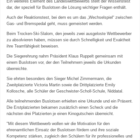
Ein weiteres Element des Landeswettbewerbs stellt der Wissenstest
dar, der speziell für Buslotsen die Lösung wichtiger Fragen enthält.
Auch der Reaktionstest, bei dem es um das „Wechselspiel“ zwischen
Gas- und Bremspedal geht, muss gemeistert werden.
Beim Trocken-Ski-Slalom, den jeweils zwei ausgeloste Wettbewerber
zu absolvieren haben, müssen sie durch Schnelligkeit und Exaktheit
ihre Teamfähigkeit beweisen.
Die Siegerehrung nahm Präsident Klaus Ruppelt gemeinsam mit
einem Buslotsen vor, der den Teilnehmern jeweils die Urkunden
überreichte.
Sie ehrten besonders den Sieger Michel Zimmermann, die
Zweitplatzierte Victoria Martin sowie die Drittplatzierte Emily
Kollosche, alle Schüler der Geschwister-Scholl-Schule, Niddatal.
Alle teilnehmenden Buslotsen erhielten eine Urkunde und ein Präsent.
Die Erstplatzierten bekamen zusätzlich einen Scheck und die
nächsten drei Platzierten je einen Kinogutschein überreicht.
"Mit diesem Wettbewerb wollen wir die Motivation für den
ehrenamtlichen Einsatz der Buslotsen fördern und ihre soziale
Kompetenz stärken, zugleich den Schülern für ihr professionelles und