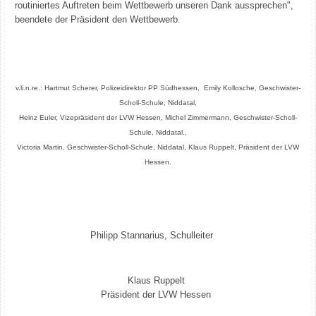
routiniertes Auftreten beim Wettbewerb unseren Dank aussprechen",
beendete der Präsident den Wettbewerb.
v.li.n.re.: Hartmut Scherer, Polizeidirektor PP Südhessen, Emily Kollosche, Geschwister-
Scholl-Schule, Niddatal,
Heinz Euler, Vizepräsident der LVW Hessen, Michel Zimmermann, Geschwister-Scholl-
Schule, Niddatal.,
Victoria Martin, Geschwister-Scholl-Schule, Niddatal, Klaus Ruppelt, Präsident der LVW
Hessen.
Philipp Stannarius, Schulleiter
Klaus Ruppelt
Präsident der LVW Hessen