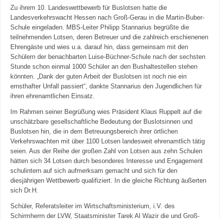
Zu ihrem 10. Landeswettbewerb für Buslotsen hatte die
Landesverkehrswacht Hessen nach Groß-Gerau in die Martin-Buber-
Schule eingeladen. MBS-Leiter Philipp Stannarius begrüßte die
teilnehmenden Lotsen, deren Betreuer und die zahlreich erschienenen
Ehrengäste und wies u.a. darauf hin, dass gemeinsam mit den
Schülern der benachbarten Luise-Büchner-Schule nach der sechsten
Stunde schon einmal 1000 Schüler an den Bushaltestellen stehen
könnten. „Dank der guten Arbeit der Buslotsen ist noch nie ein
ernsthafter Unfall passiert“, dankte Stannarius den Jugendlichen für
ihren ehrenamtlichen Einsatz.
Im Rahmen seiner Begrüßung wies Präsident Klaus Ruppelt auf die
unschätzbare gesellschaftliche Bedeutung der Buslotsinnen und
Buslotsen hin, die in dem Betreuungsbereich ihrer örtlichen
Verkehrswachten mit über 1100 Lotsen landesweit ehrenamtlich tätig
seien. Aus der Reihe der großen Zahl von Lotsen aus zehn Schulen
hätten sich 34 Lotsen durch besonderes Interesse und Engagement
schulintern auf sich aufmerksam gemacht und sich für den
diesjährigen Wettbewerb qualifiziert. In die gleiche Richtung äußerten
sich Dr.H.
Schüler, Referatsleiter im Wirtschaftsministerium, i.V. des
Schirmherrn der LVW, Staatsminister Tarek Al Wazir die und Groß-